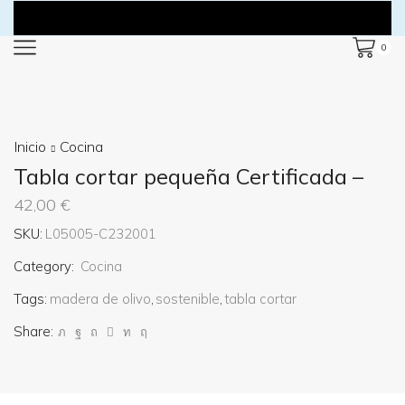
0
Inicio
Cocina
Tabla cortar pequeña Certificada –
42,00
€
SKU:
L05005-C232001
Category:
Cocina
Tags:
madera de olivo
,
sostenible
,
tabla cortar
Share: