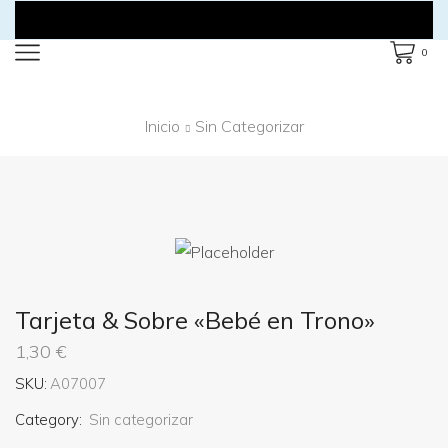
0
Inicio
Sin Categorizar
Tarjeta & Sobre «Bebé en Trono»
1,30
€
SKU:
A07007
Category:
Sin categorizar