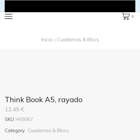
0
Inicio
Cuadernos & Blocs
Think Book A5, rayado
12,45
€
SKU:
H09067
Category:
Cuadernos & Blocs