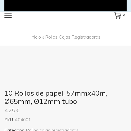
0
Inicio
Rollos Cajas Registradoras
10 Rollos de papel, 57mmx40m,
Ø65mm, Ø12mm tubo
4,25
€
SKU:
A04001
Category:
Rollos cajas registradoras