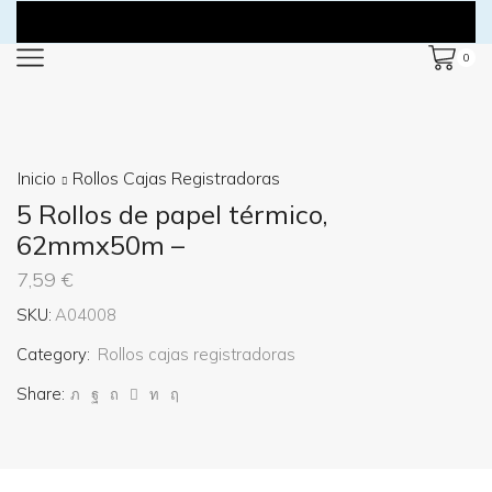
0
Inicio
Rollos Cajas Registradoras
5 Rollos de papel térmico,
62mmx50m –
7,59
€
SKU:
A04008
Category:
Rollos cajas registradoras
Share: