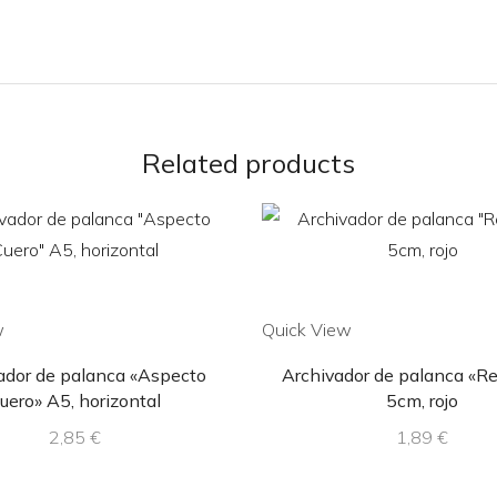
Related products
w
Quick View
ador de palanca «Aspecto
Archivador de palanca «Re
uero» A5, horizontal
5cm, rojo
2,85
€
1,89
€