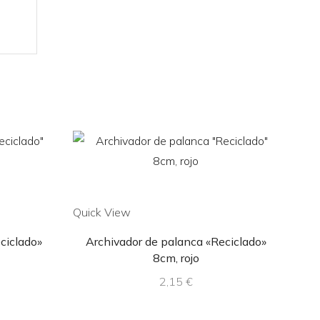
Quick View
Quic
ciclado»
Archivador de palanca «Reciclado»
Ar
8cm, rojo
2,15
€