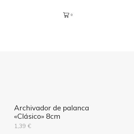
0
Archivador de palanca
«Clásico» 8cm
1,39
€