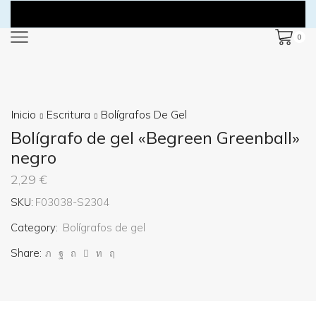
0
Inicio
Escritura
Bolígrafos De Gel
Bolígrafo de gel «Begreen Greenball»
negro
2,29
€
SKU:
F03038-S2304
Category:
Bolígrafos de gel
Share: