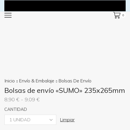
0
Inicio
Envío & Embalaje
Bolsas De Envío
Bolsas de envío «SUMO» 235x265mm
Rango
8,90
€
-
9,09
€
de
CANTIDAD
precios:
desde
Limpiar
8,90 €
hasta