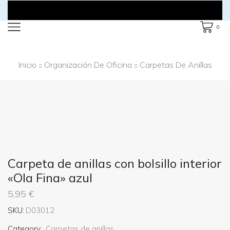
0
Inicio
Organización De Oficina
Carpetas De Anillas
Carpeta de anillas con bolsillo interior
«Ola Fina» azul
5,95
€
SKU:
D03012
Category:
Carpetas de anillas