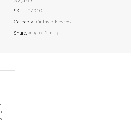
32,45
€
SKU:
H07010
Category:
Cintas adhesivas
Share:
e
no
os