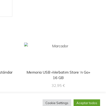
tándar
Memoria USB «Verbatim Store ‘n Go»
16 GB
32,95
€
Cookie Settings
Aceptar todos