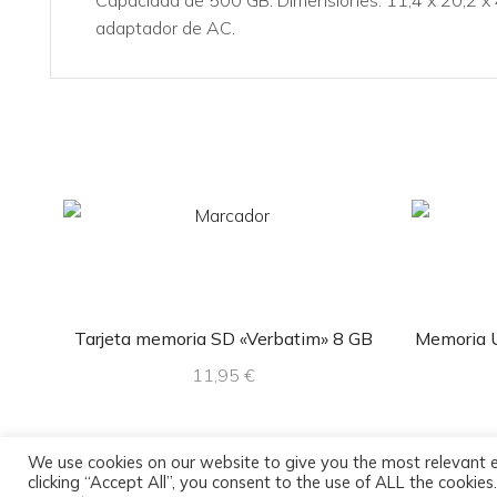
Capacidad de 500 GB. Dimensiones: 11,4 x 20,2 x 
adaptador de AC.
Tarjeta memoria SD «Verbatim» 8 GB
Memoria U
11,95
€
We use cookies on our website to give you the most relevant 
clicking “Accept All”, you consent to the use of ALL the cookie