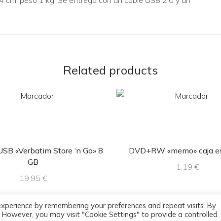
4 cm, peso 1 kg. Se entrega con un cable USB 2.0 y un
Related products
SB «Verbatim Store ‘n Go» 8
DVD+RW «memo» caja es
GB
1,19
€
19,95
€
experience by remembering your preferences and repeat visits. By
s. However, you may visit "Cookie Settings" to provide a controlled