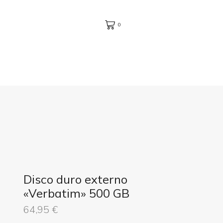
0
Disco duro externo
«Verbatim» 500 GB
64,95
€