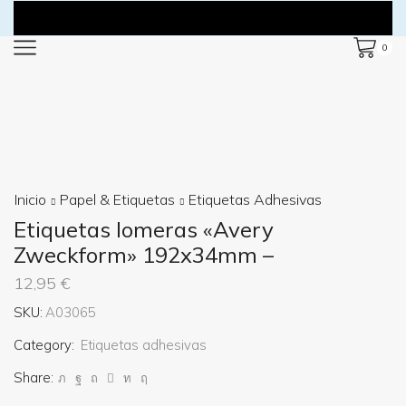
0
Inicio
Papel & Etiquetas
Etiquetas Adhesivas
Etiquetas lomeras «Avery
Zweckform» 192x34mm –
12,95
€
SKU:
A03065
Category:
Etiquetas adhesivas
Share: