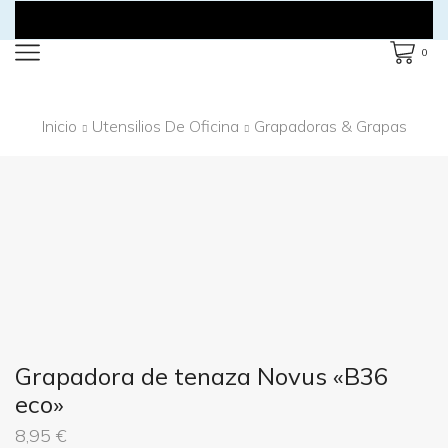
0
Inicio
Utensilios De Oficina
Grapadoras & Grapas
Grapadora de tenaza Novus «B36
eco»
8,95
€