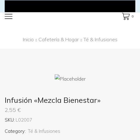
0
Inicio
Cafetería & Hogar
Té & Infusiones
Infusión «Mezcla Bienestar»
2,55
€
SKU:
L02007
Category:
Té & Infusiones