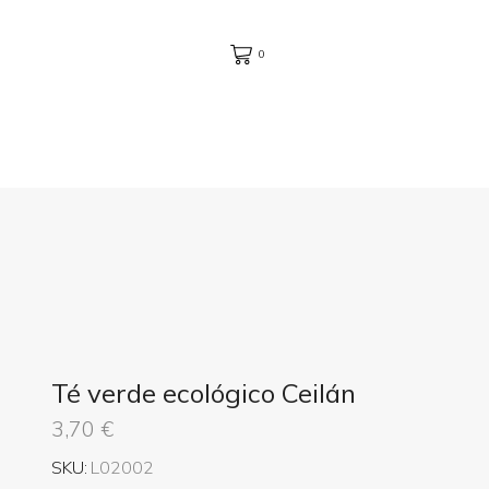
0
Té verde ecológico Ceilán
3,70
€
SKU:
L02002