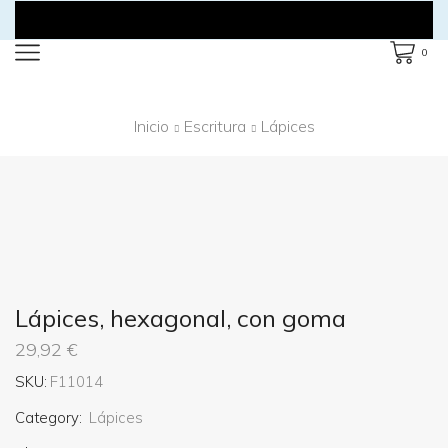
0
Inicio
Escritura
Lápices
Lápices, hexagonal, con goma
29,92
€
SKU:
F11014
Category:
Lápices