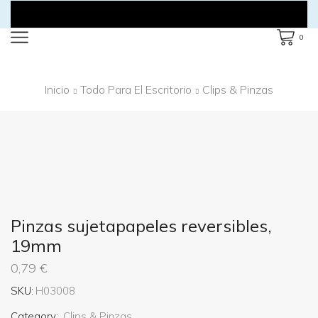
0
Inicio
Todo Para El Escritorio
Clips & Pinzas
Pinzas sujetapapeles reversibles,
19mm
0,79
€
SKU:
H03008
Category:
Clips & Pinzas