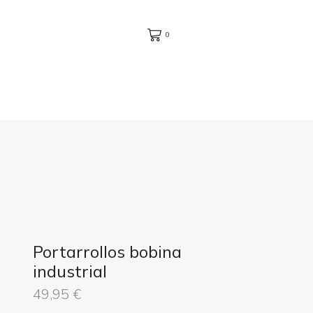
0
Portarrollos bobina
industrial
49,95
€