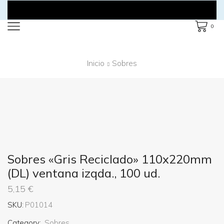
0
Inicio
Sobres
Sobres «Gris Reciclado» 110x220mm
(DL) ventana izqda., 100 ud.
5,15
€
SKU:
P01014
Category:
Sobres