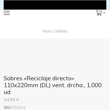
0
Inicio
Sobres
Sobres «Reciclaje directo»
110x220mm (DL) vent. drcha., 1.000
ud
34,95
€
SKU:
P01011