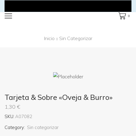
0
Inicio
Sin Categorizar
Tarjeta & Sobre «Oveja & Burro»
1,30
€
SKU:
A07082
Category:
Sin categorizar