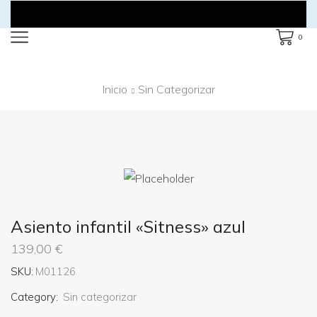
0
Inicio
Sin Categorizar
Asiento infantil «Sitness» azul
139,00
€
SKU:
M01126
Category:
Sin categorizar