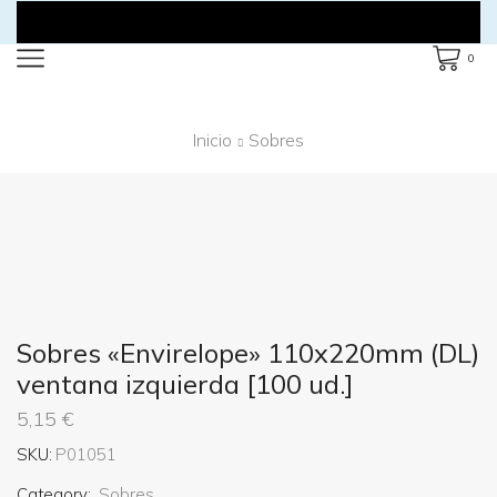
0
Inicio
Sobres
Sobres «Envirelope» 110x220mm (DL)
ventana izquierda [100 ud.]
5,15
€
SKU:
P01051
Category:
Sobres