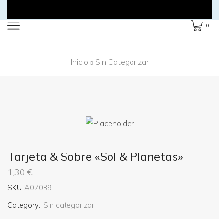
0
Inicio
Sin Categorizar
Tarjeta & Sobre «Sol & Planetas»
1,30
€
SKU:
A07089
Category:
Sin categorizar