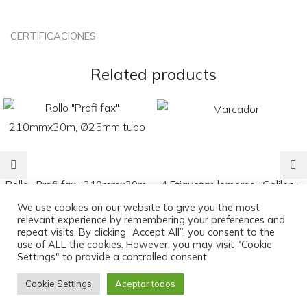
CERTIFICACIONES
Related products
Rollo «Profi fax» 210mmx30m,
4 Etiquetas lomeras «Galileo»
Ø25mm tubo
lomo 8 cm
We use cookies on our website to give you the most
relevant experience by remembering your preferences and
2,09
€
2,49
€
repeat visits. By clicking “Accept All”, you consent to the
use of ALL the cookies. However, you may visit "Cookie
Settings" to provide a controlled consent.
Cookie Settings
Aceptar todos